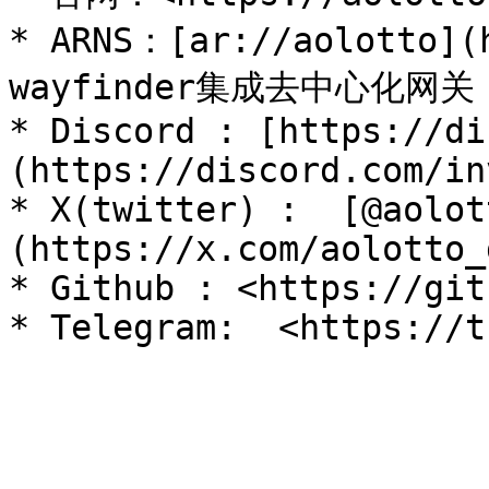
* ARNS：[ar://aolotto](
wayfinder集成去中心化网关
* Discord : [https://di
(https://discord.com/in
* X(twitter) :  [@aolot
(https://x.com/aolotto_d
* Github : <https://git