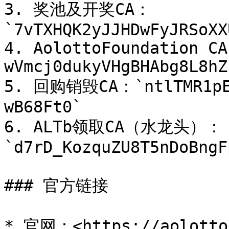
3. 奖池及开奖CA：
`7vTXHQK2yJJHDwFyJRSoXX
4. AolottoFoundation CA
wVmcj0dukyVHgBHAbg8L8hZ
5. 回购销毁CA：`ntlTMR1pEt
wB68Ft0`

6. ALTb领取CA（水龙头）：
`d7rD_KozquZU8T5nDoBngF
### 官方链接

* 官网：<https://aolotto.