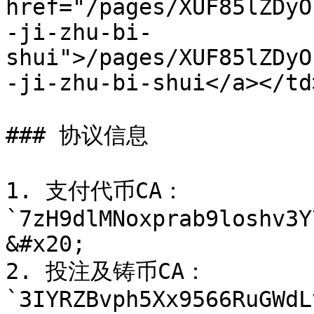
href="/pages/XUF85lZDyO
-ji-zhu-bi-
shui">/pages/XUF85lZDyO
-ji-zhu-bi-shui</a></td
### 协议信息

1. 支付代币CA：
`7zH9dlMNoxprab9loshv3Y
&#x20;

2. 投注及铸币CA：
`3IYRZBvph5Xx9566RuGWdL