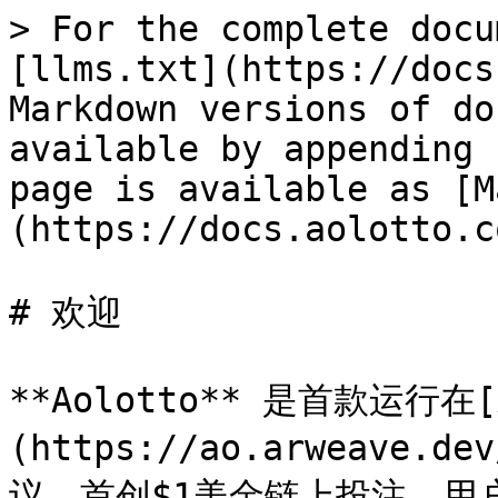
> For the complete docu
[llms.txt](https://docs
Markdown versions of do
available by appending 
page is available as [M
(https://docs.aolotto.c
# 欢迎

**Aolotto** 是首款运行在[A
(https://ao.arweave
议。首创$1美金链上投注，用