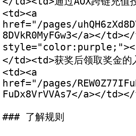
</td><td>通过AOX跨链充值投
<td><a 
href="/pages/uhQH6zXd8D
8DVkR0MyFGw3</a></td></
style="color:purple;">
</td><td>获奖后领取奖金的入
<td><a 
href="/pages/REW0Z77IFu
FuDx8VrVVAs7</a></td></
### 了解规则
