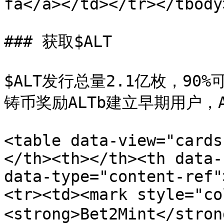
fa</a></td></tr></tbody
### 获取$ALT

$ALT发行总量2.1亿枚，90%
铸币奖励ALTb建立早期用户，A
<table data-view="cards
</th><th></th><th data-
data-type="content-ref"
<tr><td><mark style="co
<strong>Bet2Mint</stro