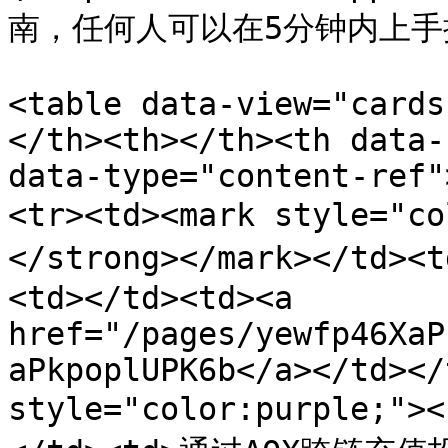
南，任何人可以在5分钟内上手
<table data-view="cards
</th><th></th><th data-
data-type="content-ref"
<tr><td><mark style="
</strong></mark></t
<td></td><td><a 
href="/pages/yewfp46XaP
aPkpoplUPK6b</a></td></
style="color:purple;">