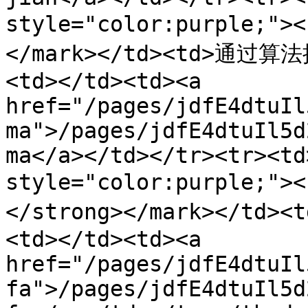
style="color:purple;"
</mark></td><td>通
<td></td><td><a 
href="/pages/jdfE4dtuIl
ma">/pages/jdfE4dtuIl5d
ma</a></td></tr><tr><td
style="color:purple;
</strong></mark></t
<td></td><td><a 
href="/pages/jdfE4dtuIl
fa">/pages/jdfE4dtuIl5d