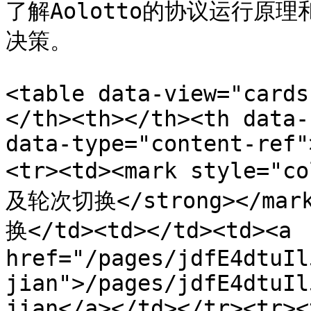
了解Aolotto的协议运行原
决策。

<table data-view="cards
</th><th></th><th data-
data-type="content-ref"
<tr><td><mark style="
及轮次切换</strong></ma
换</td><td></td><td><a 
href="/pages/jdfE4dtuIl
jian">/pages/jdfE4dtuIl
jian</a></td></tr><tr><