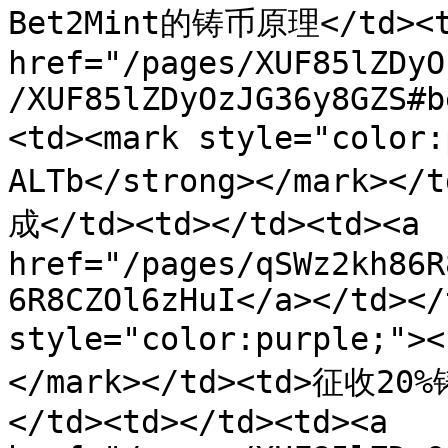
Bet2Mint的铸币原理</td><td
href="/pages/XUF85lZDyO
/XUF85lZDyOzJG36y8GZS#b
<td><mark style="colo
ALTb</strong></mark
成</td><td></td><td><a 
href="/pages/qSWz2kh86R
6R8CZOl6zHuI</a></td></
style="color:purple;">
</mark></td><td>征
</td><td></td><td><a 